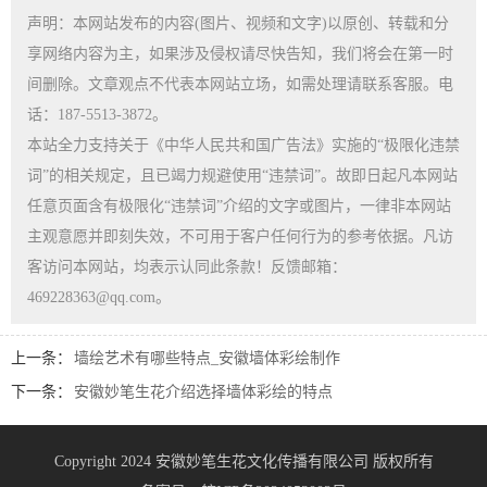
声明：本网站发布的内容(图片、视频和文字)以原创、转载和分
享网络内容为主，如果涉及侵权请尽快告知，我们将会在第一时
间删除。文章观点不代表本网站立场，如需处理请联系客服。电
话：187-5513-3872。
本站全力支持关于《中华人民共和国广告法》实施的“极限化违禁
词”的相关规定，且已竭力规避使用“违禁词”。故即日起凡本网站
任意页面含有极限化“违禁词”介绍的文字或图片，一律非本网站
主观意愿并即刻失效，不可用于客户任何行为的参考依据。凡访
客访问本网站，均表示认同此条款！反馈邮箱：
469228363@qq.com。
上一条：
墙绘艺术有哪些特点_安徽墙体彩绘制作
下一条：
安徽妙笔生花介绍选择墙体彩绘的特点
Copyright 2024 安徽妙笔生花文化传播有限公司 版权所有