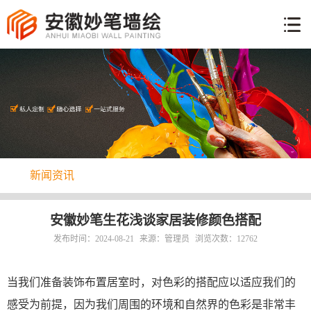
网
站
墙
首
体
页
工
手
艺
绘
彩
说
绘
明
新
案
新闻资讯
闻
例
关
资
于
讯
联
安徽妙笔生花浅谈家居装修颜色搭配
我
系
发布时间：2024-08-21
来源：管理员
浏览次数：12762
们
方
式
当我们准备装饰布置居室时，对色彩的搭配应以适应我们的
感受为前提，因为我们周围的环境和自然界的色彩是非常丰