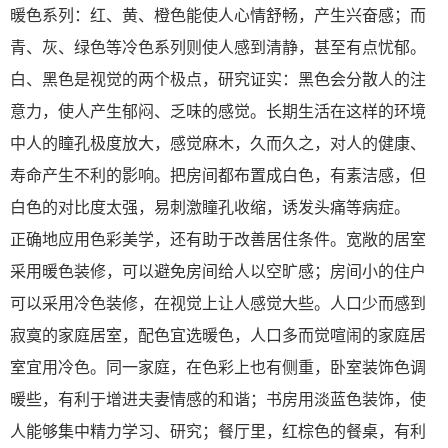
暖色系列：红、黄、橙色能使人心情舒畅，产生兴奋感；而
青、灰、绿色等冷色系列则使人感到清静，甚至有点忧郁。
白、黑色是视觉的两个极点，研究证实：黑色会分散人的注
意力，使人产生郁闷、乏味的感觉。长期生活在这样的环境
中人的瞳孔极度放大，感觉麻木，久而久之，对人的健康、
寿命产生不利的影响。把房间都布置成白色，有素洁感，但
白色的对比度太强，易刺激瞳孔收缩，诱发头痛等病症。
正确地应用色彩美学，还有助于改善居住条件。宽敞的居室
采用暖色装修，可以避免房间给人以空旷感；房间小的住户
可以采用冷色装修，在视觉上让人感觉大些。人口少而感到
寂寞的家庭居室，配色宜选暖色，人口多而觉喧闹的家庭居
室宜用冷色。同一家庭，在色彩上也有侧重，卧室装饰色调
暖些，有利于增进夫妻情感的和谐；书房用淡蓝色装饰，使
人能够集中精力学习、研究；餐厅里，红棕色的餐桌，有利