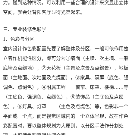
力。碰到这种情况，可以利用一些合理的设计来突显出立体
空间，就会让背阳客厅显得光亮起来。
三、专业装修色彩学
1、色彩与分区
室内设计作色彩配置先要了解整体及分区，一般可依作用独
立者作机能性区分，即可分为①墙面（主墙、次主墙、一般
底墙及点缀墙），②天花板（主景及次景及点缀景），地板
面（主地面、次地面及点缀面），③家具、隔屏（底色、强
调色、点缀色），④附属工程——窗帘、床罩、楼梯……等
（主底色、强调色、点缀色），⑤装饰品（主底色及点缀
色），⑥灯具、灯罩——（主色及点缀色）等，色彩非一个
平面或一个点，而是视觉区域内的一个立体呈现，故在作色
彩配置时，要以整体规划为大原则，以分区手法作分割处