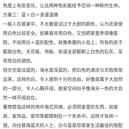
色度上有些变化，让这两种色彩能给予空间一种新的生命。
方案三：蓝＋白＝浪漫温情
一般人在居家中，不太敢尝试过于大胆的颜色，认为还是使
用白色比较安全。如果喜欢用白色，又怕把家里弄得像医
院，不如用白＋蓝的配色，就像希腊的小岛上，所有的房子
都是白色，天花板、地板、街道全部都刷上白色的石灰，呈
现苍白的调性。
但天空是淡蓝的，海水是深蓝的，把白色的清凉与无瑕表现
出来，这样的白，令人感到十分的自由，好像是属于大自然
的一部分，令人心胸开阔，居家空间似乎像海天一色的大自
然一样开阔自在。
要想营造这样的地中海式风情，必须把家里的东西，如家
具、家饰品、窗帘等都限制在一个色系中。这样才有统一
感。向往碧海蓝天的人士，白与蓝是您居家生活最佳的搭配