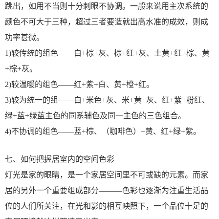
跳出，如用不当则十分刺眼不协调。一般来说用主次系统的
颜色不可大于三种，超过三者要造就出高水准的成效，则成
功率甚微。
1)较传统的组色——白+棕+灰、棕+红+灰、土黄+红+棕、黄
+棕+灰。
2)较温暖的组色——红+紫+白、黄+橙+红。
3)较为统一的组——白+米色+灰、米+黄+灰、红+紫+粉红、
绿+蓝+绿蓝主色的同系辅色及同一主色的三色组合。
4)不协调的组色——蓝+棕、（咖啡色）+黄、红+绿+紫。
七、如何把握居室内的空间色彩
灯光是家的眼睛，是一个家居空间里不可或缺的元素。而家
居的另外一个重要组成部分———色彩也逐渐为注重生活品
位的人们所关注，在光和影的相互映照下，一个品位十足的