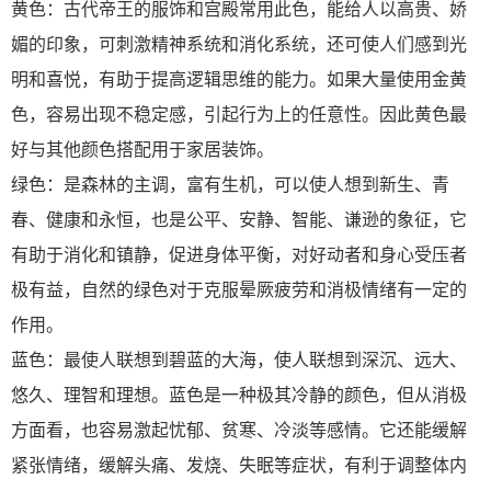
黄色：古代帝王的服饰和宫殿常用此色，能给人以高贵、娇
媚的印象，可刺激精神系统和消化系统，还可使人们感到光
明和喜悦，有助于提高逻辑思维的能力。如果大量使用金黄
色，容易出现不稳定感，引起行为上的任意性。因此黄色最
好与其他颜色搭配用于家居装饰。
绿色：是森林的主调，富有生机，可以使人想到新生、青
春、健康和永恒，也是公平、安静、智能、谦逊的象征，它
有助于消化和镇静，促进身体平衡，对好动者和身心受压者
极有益，自然的绿色对于克服晕厥疲劳和消极情绪有一定的
作用。
蓝色：最使人联想到碧蓝的大海，使人联想到深沉、远大、
悠久、理智和理想。蓝色是一种极其冷静的颜色，但从消极
方面看，也容易激起忧郁、贫寒、冷淡等感情。它还能缓解
紧张情绪，缓解头痛、发烧、失眠等症状，有利于调整体内